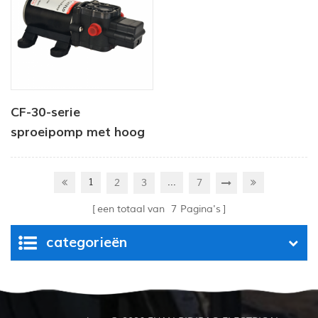
CF-30-serie
sproeipomp met hoog
debiet voor gebruik in
de landbouw
1
...
2
3
7
een totaal van
7
Pagina's
categorieën