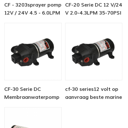
CF - 3203sprayer pomp
CF-20 Serie DC 12 V/24
12V / 24V 4.5 - 6.0LPM
V 2.0-4.3LPM 35-70PSI
80 - 100PSI
zoetwaterpomp
zoetwaterpomp
marine pomp boiler
pomp
CF-30 Serie DC
cf-30 series12 volt op
Membraanwaterpomp
aanvraag beste marine
12V/24V 4.5-6.0LPM
camper RV
80-100PSI
membraanpomp