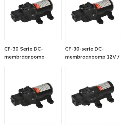
CF-30 Serie DC-
CF-30-serie DC-
membraanpomp
membraanpomp 12V /
12V/24V 4,5-6,0 l/min
24V 4.5-6.0LPM 80-
80-100 psi
100PSI
zoetwaterpomp
zoetwaterpomp
scheepspomp