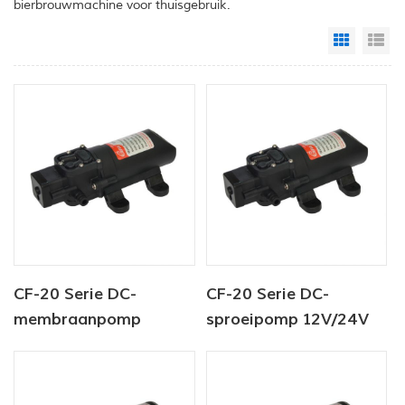
bierbrouwmachine voor thuisgebruik.
Grid Vi
Li
CF-20 Serie DC-
CF-20 Serie DC-
membraanpomp
sproeipomp 12V/24V
12V/24V 2,0-4,3 l/min
2,0-4,3 l/min 35-70 psi
35-70 PSI