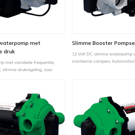
waterpomp met
Slimme Booster Pompse
e druk
12 Volt DC slimme waterpomp 
maritieme campers Automatisc
p met variabele frequentie,
vraaggestuurde membraanstr
, slimme drukregeling, voor
druk variabele snelheidspomp.
le en commerciële
iening