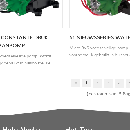
 CONSTANTE DRUK
51 NIEUWSSERIES WA
AANPOMP
Micro RVS voedselveilige pomp.
voornamelijk gebruikt in huishou
voedselveilige pomp. Wordt
apparaten, laboratoriumappara
k gebruikt in huishoudelijke
milieubewaking, gasbewaking,
 laboratoriumapparatuur,
en andere gebieden.
king, gasbewaking, autobanden
1
2
3
4
gebieden.
een totaal van
5
Pag
Hulp Nodig
Hot Tags