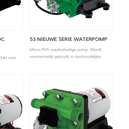
DC
53 NIEUWE SERIE WATERPOMP
Micro RVS voedselveilige pomp. Wordt
voornamelijk gebruikt in huishoudelijke
hikt voor
apparaten, laboratoriumapparatuur,
milieubewaking, gasbewaking, autobanden
delijke
en andere gebieden.
tuur,
,
.