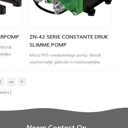
TERPOMP
ZN-42 SERIE CONSTANTE DRUK
SLIMME POMP
 Wordt
delijke
Micro RVS voedselveilige pomp. Wordt
tuur,
voornamelijk gebruikt in huishoudelijke
 autobanden
apparaten, laboratoriumapparatuur,
milieubewaking, gasbewaking, autobanden
5
en andere gebieden.
ina's
Neem Contact Op