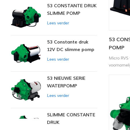
53 CONSTANTE DRUK
SLIMME POMP
Lees verder
53 CON
53 Constante druk
POMP
12V DC slimme pomp
Micro RVS 
Lees verder
voornamelij
apparaten,
53 NIEUWE SERIE
milieubewa
WATERPOMP
en andere 
Lees verder
SLIMME CONSTANTE
DRUK
MEMBRAANPOMP