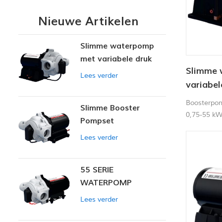
Nieuwe Artikelen
Slimme waterpomp
met variabele druk
Slimme 
Lees verder
variabel
Boosterpom
Slimme Booster
0,75-55 kW
Pompset
residentië
Lees verder
watervoorz
55 SERIE
WATERPOMP
Lees verder