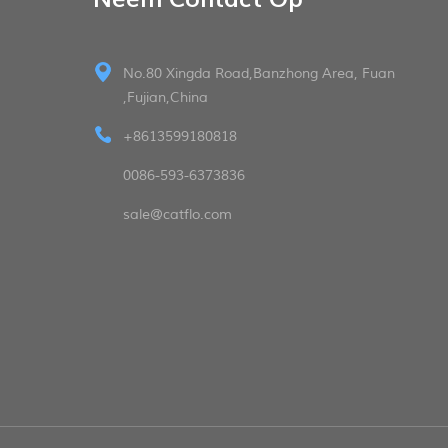
No.80 Xingda Road,Banzhong Area, Fuan
,Fujian,China
+8613599180818
0086-593-6373836
sale@catflo.com