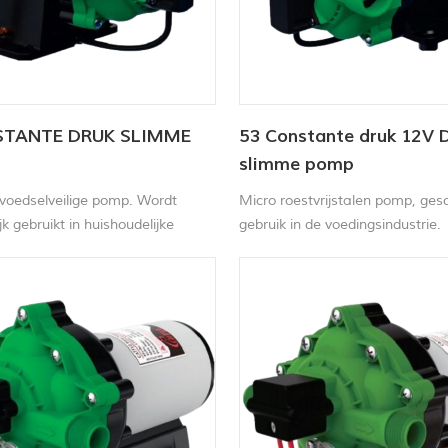
STANTE DRUK SLIMME
53 Constante druk 12V 
slimme pomp
voedselveilige pomp. Wordt
Micro roestvrijstalen pomp, gesc
k gebruikt in huishoudelijke
gebruik in de voedingsindustrie.
 laboratoriumapparatuur,
Hoofdzakelijk gebruikt in huishou
king, gasbewaking, autobanden
apparaten, laboratoriumappara
gebieden.
milieumonitoring, gasmonitoring
autobanden en andere sectoren