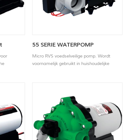
t
55 SERIE WATERPOMP
voor
Micro RVS voedselveilige pomp. Wordt
he
voornamelijk gebruikt in huishoudelijke
oom Hoge
apparaten, laboratoriumapparatuur,
milieubewaking, gasbewaking, autobanden
en andere gebieden.