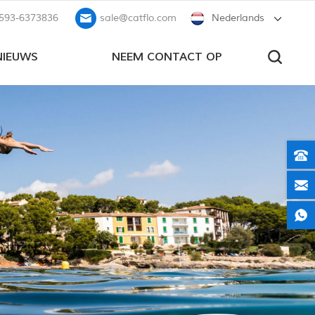
593-6373836
sale@catflo.com
Nederlands
NIEUWS
NEEM CONTACT OP