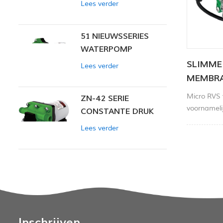
Lees verder
51 NIEUWSSERIES
WATERPOMP
SLIMME
Lees verder
MEMBR
Micro RVS 
ZN-42 SERIE
voornamelij
CONSTANTE DRUK
apparaten,
SLIMME POMP
Lees verder
milieubewa
en andere 
Inschrijven