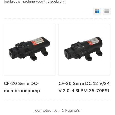
bierbrouwmachine voor thuisgebruik.
Grid Vi
Li
CF-20 Serie DC-
CF-20 Serie DC 12 V/24
membraanpomp
V 2.0-4.3LPM 35-70PSI
12V/24V 2,0-4,3 l/min
zoetwaterpomp
35-70 PSI
marine pomp boiler
een totaal van
1
Pagina's
pomp