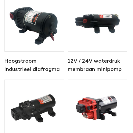
Hoogstroom
12V / 24V waterdruk
industrieel diafragma
membraan minipomp
AC / DC Waterpomp
4.0LPM 80PSI
12V 24v 40PSI