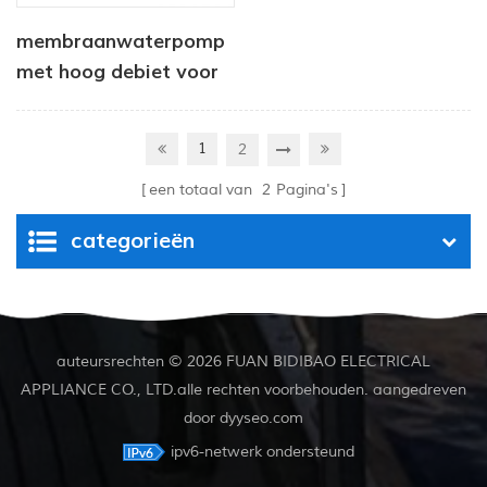
membraanwaterpomp
met hoog debiet voor
schone machines CF -
300 serie
1
2
een totaal van
2
Pagina's
categorieën
auteursrechten © 2026 FUAN BIDIBAO ELECTRICAL
APPLIANCE CO., LTD.alle rechten voorbehouden. aangedreven
door
dyyseo.com
ipv6-netwerk ondersteund