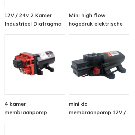
12V / 24v 2 Kamer
Mini high flow
Industrieel Diafragma
hogedruk elektrische
Waterpomp 80PSI
membraanpomp
4 kamer
mini dc
membraanpomp
membraanpomp 12V /
11.3GPM 12-24V CFDP-
24V 4.0LPM 80PSI
4204-01