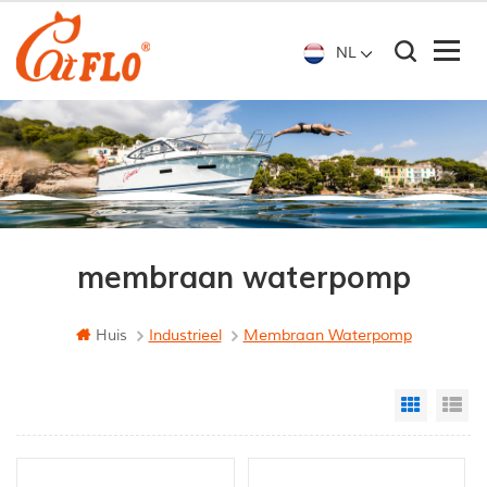
NL
membraan waterpomp
Huis
Industrieel
Membraan Waterpomp
Grid Vi
Li