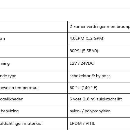
2-kamer verdringer-membraanp
oom
4.0LPM (1,2 GPM)
80PSI (5.5BAR)
nning
12V / 24VDC
ende type
schakelaar & by pass
bevolen temperatuur
60 ° c (140 ° F)
ogelijkheden
6 voet (1.8 m) zuigkracht lift
 behuizing
nylon-
/
polypropyleen
afdichtingen materiaal
EPDM / VITIE