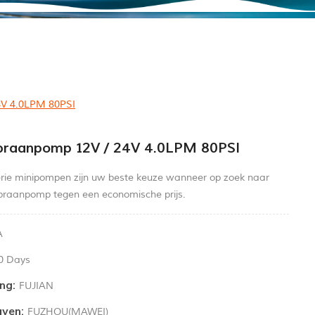
V 4.0LPM 80PSI
braanpomp 12V / 24V 4.0LPM 80PSI
ie minipompen zijn uw beste keuze wanneer op zoek naar
raanpomp tegen een economische prijs.
A
0 Days
ng:
FUJIAN
ven:
FUZHOU(MAWEI)