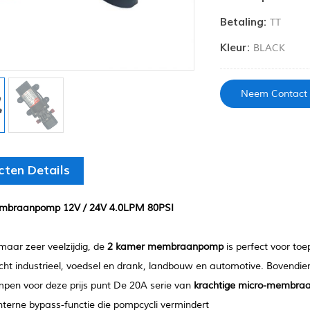
Betaling:
TT
Kleur:
BLACK
Neem Contact
cten Details
embraanpomp 12V / 24V 4.0LPM 80PSI
aar zeer veelzijdig, de
2 kamer membraanpomp
is perfect voor toe
licht industrieel, voedsel en drank, landbouw en automotive. Bovendien
pen voor deze prijs punt De 20A serie van
krachtige micro-membra
nterne bypass-functie die pompcycli vermindert