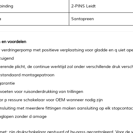
binding
2-PINS Leidt
a
Santopreen
en voordelen
verdringerpomp met positieve verplaatsing voor gladde en q
uiet ope
zuigend
terende plicht, de continue werktijd zal onder verschillende druk versch
iestandaard montagepatroon
garantie
voeten voor ruisonderdrukking van trillingen
ar p
ressure schakelaar voor OEM wanneer nodig zijn
sluiting met meerdere fittingen maken aansluiting op elk stopcontac
oglopen zonder d
amage
et: zijn drukschakelaar gestuurd of by-pass gecontroleerd. Voor de