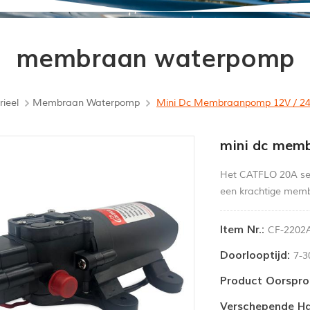
membraan waterpomp
rieel
Membraan Waterpomp
Mini Dc Membraanpomp 12V / 24
mini dc mem
Het CATFLO 20A ser
een krachtige memb
Item Nr.:
CF-2202
Doorlooptijd:
7-3
Product Oorspro
Verschepende Ha