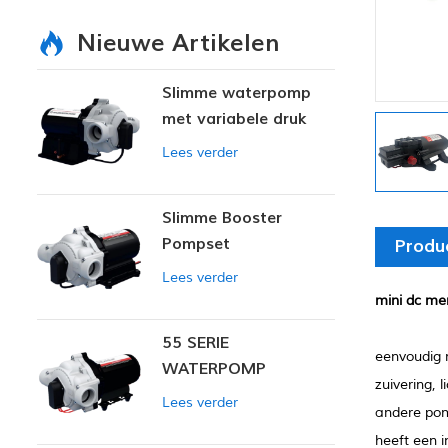
Nieuwe Artikelen
Slimme waterpomp
met variabele druk
Lees verder
Slimme Booster
Pompset
Produ
Lees verder
mini dc m
55 SERIE
eenvoudig m
WATERPOMP
zuivering, 
Lees verder
andere pom
heeft een i