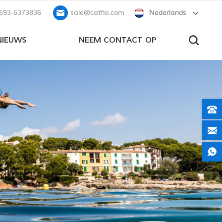
593-6373836
sale@catflo.com
Nederlands
NIEUWS
NEEM CONTACT OP