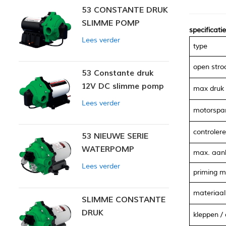
53 CONSTANTE DRUK
SLIMME POMP
specificatie
Lees verder
type
open str
53 Constante druk
12V DC slimme pomp
max druk
Lees verder
motorspa
controler
53 NIEUWE SERIE
WATERPOMP
max. aan
Lees verder
priming m
materiaal
SLIMME CONSTANTE
DRUK
kleppen
/
MEMBRAANPOMP