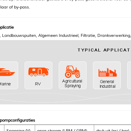
laar of by-pass.
plicatie
, Landbouwspuiten, Algemeen Industrieel, Filtratie, Drankverwerkin
pompconfiguraties
Spanning (V)
open stroom (LPM / GPM)
druk uit (psi / bar)