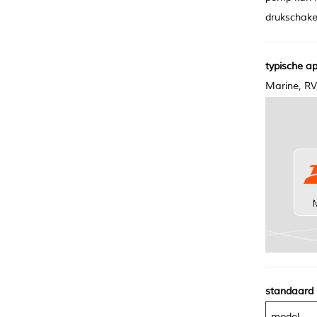
drukschake
typische ap
Marine, RV
standaard 
model-