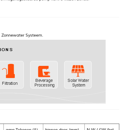
g, Zonnewater Systeem.
amp Tekenen (A)
binnen doos (mm)
N.W / GW (kg)