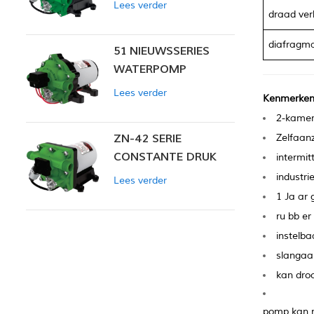
Lees verder
draad ver
diafragm
51 NIEUWSSERIES
WATERPOMP
Lees verder
Kenmerken 
2-kamer 
ZN-42 SERIE
Zelfaan
CONSTANTE DRUK
intermit
SLIMME POMP
industr
Lees verder
1 Ja
ar 
ru
bb
er 
instelba
slangaan
kan dro
pomp kan m