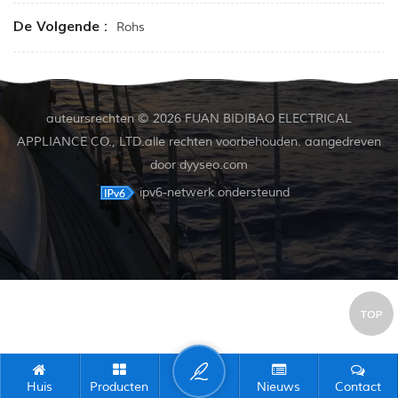
De Volgende :
Rohs
auteursrechten © 2026 FUAN BIDIBAO ELECTRICAL
APPLIANCE CO., LTD.alle rechten voorbehouden. aangedreven
door
dyyseo.com
ipv6-netwerk ondersteund
TOP
Huis
Producten
Nieuws
Contact