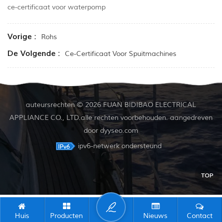
ce-certificaat voor waterpomp
Vorige :
Rohs
De Volgende :
Ce-Certificaat Voor Spuitmachines
auteursrechten © 2026 FUAN BIDIBAO ELECTRICAL
APPLIANCE CO., LTD.alle rechten voorbehouden. aangedreven
door
dyyseo.com
ipv6-netwerk ondersteund
TOP
Huis
Producten
Nieuws
Contact