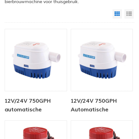
bierbrouwmachine voor thuisgebruik.
Grid Vi
Li
12V/24V 750GPH
12V/24V 750GPH
automatische
Automatische
lenspomp
Bilgepomp DC Zonne-
dompelpomp