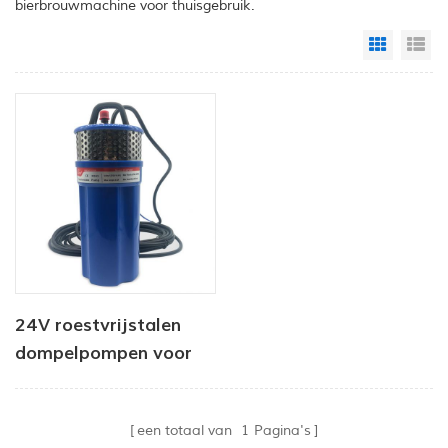
bierbrouwmachine voor thuisgebruik.
Grid Vi
Li
24V roestvrijstalen
dompelpompen voor
diepe putten
een totaal van
1
Pagina's