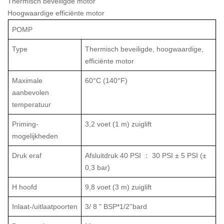
Thermisch beveiligde motor
Hoogwaardige efficiënte motor
POMP
Type
Thermisch beveiligde, hoogwaardige,
efficiënte motor
Maximale
60°C (140°F)
aanbevolen
temperatuur
Priming-
3,2 voet (1 m) zuiglift
mogelijkheden
Druk eraf
Afsluitdruk 40 PSI ： 30 PSI ± 5 PSI (±
0,3 bar)
H
hoofd
9,8 voet (3 m) zuiglift
Inlaat-/uitlaatpoorten
3/
8
"
BSP*1/2''bard