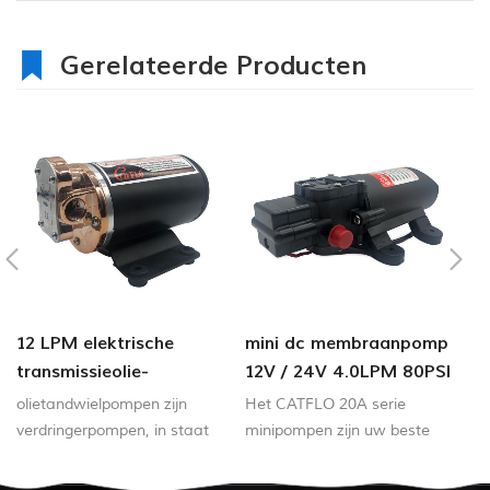
Gerelateerde Producten
12 LPM elektrische
mini dc membraanpomp
1
transmissieolie-
12V / 24V 4.0LPM 80PSI
a
overdrachtspomp voor
d
olietandwielpompen zijn
Het CATFLO 20A serie
Ni
jacht rv
verdringerpompen, in staat
minipompen zijn uw beste
d
van operatie in beide
keuze wanneer op zoek naar
richtingen. Zij kan worden
een krachtige